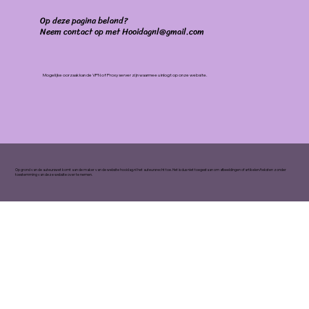
Op deze pagina beland?
Neem contact op met Hooidagnl@gmail.com
Mogelijke oorzaak kan de VPN of Proxy server zijn waarmee u inlogt op onze website.
Op grond van de auteurswet komt aan de maker van de website hooidag.nl het auteursrecht toe. Het is dus niet toegestaan om afbeeldingen of artikelen/teksten zonder
toestemming van deze website over te nemen.