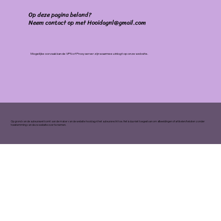
Op deze pagina beland?
Neem contact op met Hooidagnl@gmail.com
Mogelijke oorzaak kan de VPN of Proxy server zijn waarmee u inlogt op onze website.
Op grond van de auteurswet komt aan de maker van de website hooidag.nl het auteursrecht toe. Het is dus niet toegestaan om afbeeldingen of artikelen/teksten zonder
toestemming van deze website over te nemen.