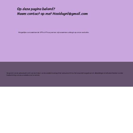
Op deze pagina beland?
Neem contact op met Hooidagnl@gmail.com
Mogelijke oorzaak kan de VPN of Proxy server zijn waarmee u inlogt op onze website.
Op grond van de auteurswet komt aan de maker van de website hooidag.nl het auteursrecht toe. Het is dus niet toegestaan om afbeeldingen of artikelen/teksten zonder
toestemming van deze website over te nemen.