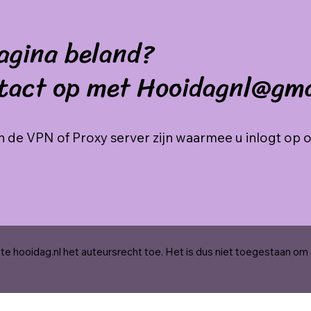
agina beland?
tact op met Hooidagnl@gm
 de VPN of Proxy server zijn waarmee u inlogt op 
e hooidag.nl het auteursrecht toe. Het is dus niet toegestaan om