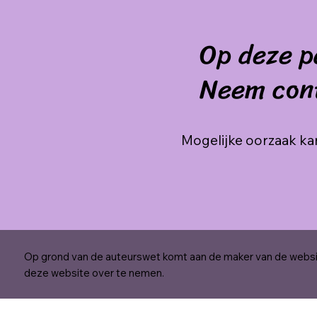
Op deze p
Neem con
Mogelijke oorzaak kan
Op grond van de auteurswet komt aan de maker van de websit
deze website over te nemen.