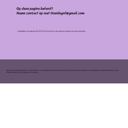
Op deze pagina beland?
Neem contact op met Hooidagnl@gmail.com
Mogelijke oorzaak kan de VPN of Proxy server zijn waarmee u inlogt op onze website.
Op grond van de auteurswet komt aan de maker van de website hooidag.nl het auteursrecht toe. Het is dus niet toegestaan om afbeeldingen of artikelen/teksten zonder
toestemming van deze website over te nemen.