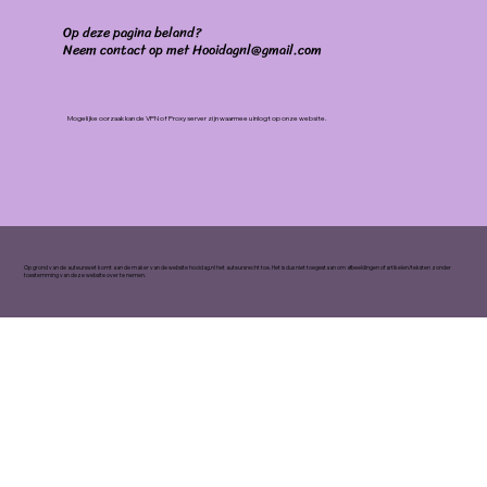
Op deze pagina beland?
Neem contact op met Hooidagnl@gmail.com
Mogelijke oorzaak kan de VPN of Proxy server zijn waarmee u inlogt op onze website.
Op grond van de auteurswet komt aan de maker van de website hooidag.nl het auteursrecht toe. Het is dus niet toegestaan om afbeeldingen of artikelen/teksten zonder
toestemming van deze website over te nemen.