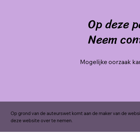
Op deze p
Neem con
Mogelijke oorzaak kan
Op grond van de auteurswet komt aan de maker van de websit
deze website over te nemen.