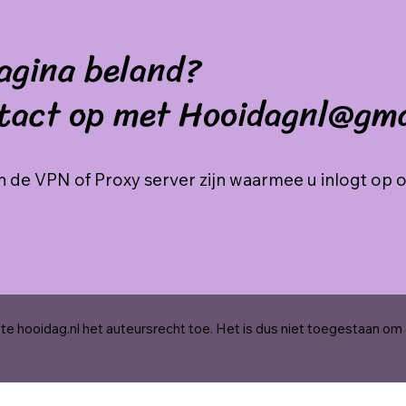
agina beland?
tact op met Hooidagnl@gm
 de VPN of Proxy server zijn waarmee u inlogt op 
e hooidag.nl het auteursrecht toe. Het is dus niet toegestaan om