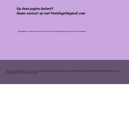
Op deze pagina beland?
Neem contact op met Hooidagnl@gmail.com
Mogelijke oorzaak kan de VPN of Proxy server zijn waarmee u inlogt op onze website.
Op grond van de auteurswet komt aan de maker van de website hooidag.nl het auteursrecht toe. Het is dus niet toegestaan om afbeeldingen of artikelen/teksten zonder
toestemming van deze website over te nemen.