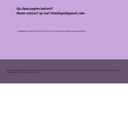
Op deze pagina beland?
Neem contact op met Hooidagnl@gmail.com
Mogelijke oorzaak kan de VPN of Proxy server zijn waarmee u inlogt op onze website.
Op grond van de auteurswet komt aan de maker van de website hooidag.nl het auteursrecht toe. Het is dus niet toegestaan om afbeeldingen of artikelen/teksten zonder
toestemming van deze website over te nemen.