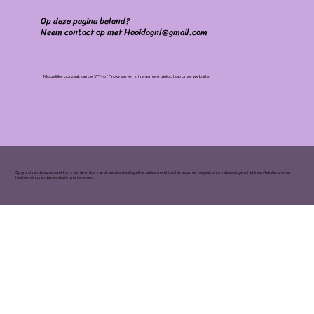
Op deze pagina beland?
Neem contact op met Hooidagnl@gmail.com
Mogelijke oorzaak kan de VPN of Proxy server zijn waarmee u inlogt op onze website.
Op grond van de auteurswet komt aan de maker van de website hooidag.nl het auteursrecht toe. Het is dus niet toegestaan om afbeeldingen of artikelen/teksten zonder
toestemming van deze website over te nemen.