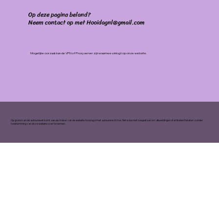
Op deze pagina beland?
Neem contact op met Hooidagnl@gmail.com
Mogelijke oorzaak kan de VPN of Proxy server zijn waarmee u inlogt op onze website.
Op grond van de auteurswet komt aan de maker van de website hooidag.nl het auteursrecht toe. Het is dus niet toegestaan om afbeeldingen of artikelen/teksten zonder
toestemming van deze website over te nemen.