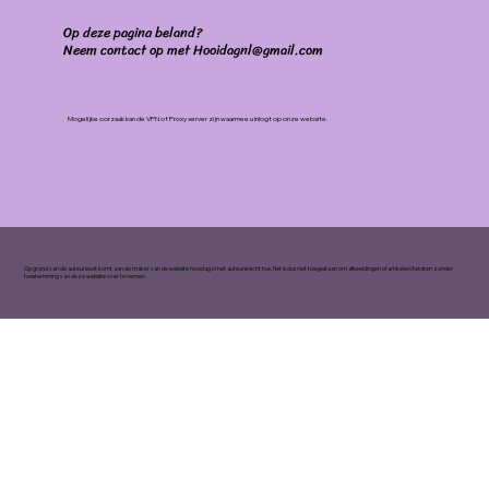
Op deze pagina beland?
Neem contact op met Hooidagnl@gmail.com
Mogelijke oorzaak kan de VPN of Proxy server zijn waarmee u inlogt op onze website.
Op grond van de auteurswet komt aan de maker van de website hooidag.nl het auteursrecht toe. Het is dus niet toegestaan om afbeeldingen of artikelen/teksten zonder
toestemming van deze website over te nemen.