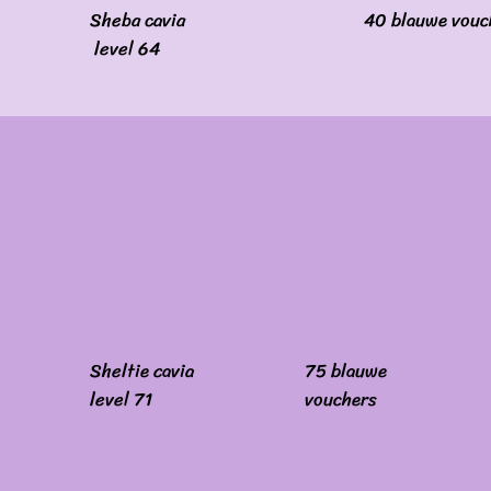
Sheba cavia
40 blauwe vouc
level 64
Sheltie cavia
75 blauwe
level 71
vouchers