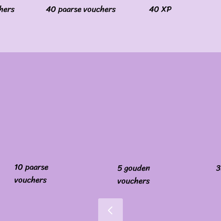
hers
40 paarse vouchers
40 XP
10 paarse
5 gouden
3
vouchers
vouchers