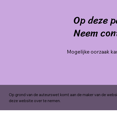
Op deze p
Neem con
Mogelijke oorzaak kan
Op grond van de auteurswet komt aan de maker van de websit
deze website over te nemen.