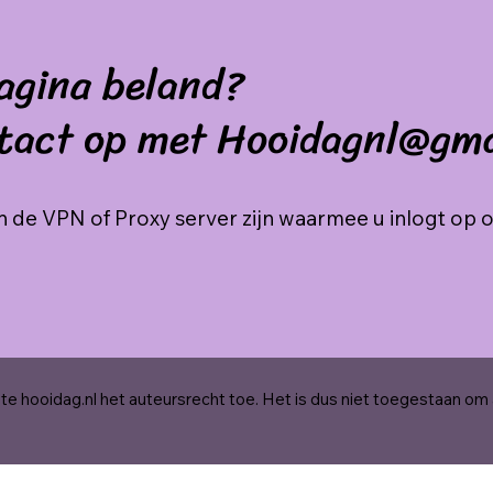
agina beland?
tact op met Hooidagnl@gm
 de VPN of Proxy server zijn waarmee u inlogt op 
e hooidag.nl het auteursrecht toe. Het is dus niet toegestaan om