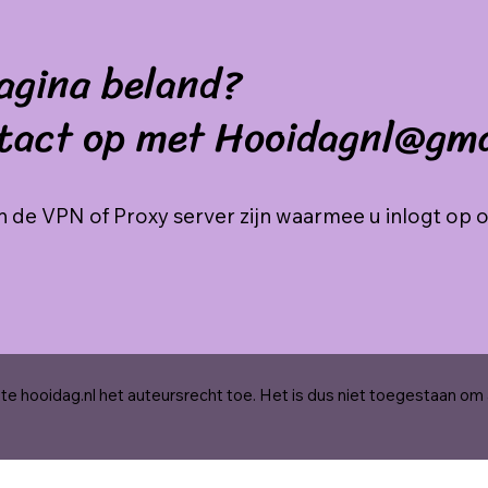
agina beland?
tact op met Hooidagnl@gm
 de VPN of Proxy server zijn waarmee u inlogt op 
e hooidag.nl het auteursrecht toe. Het is dus niet toegestaan om