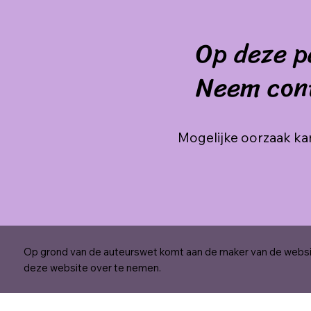
Op deze p
Neem con
Mogelijke oorzaak kan
Op grond van de auteurswet komt aan de maker van de websit
deze website over te nemen.