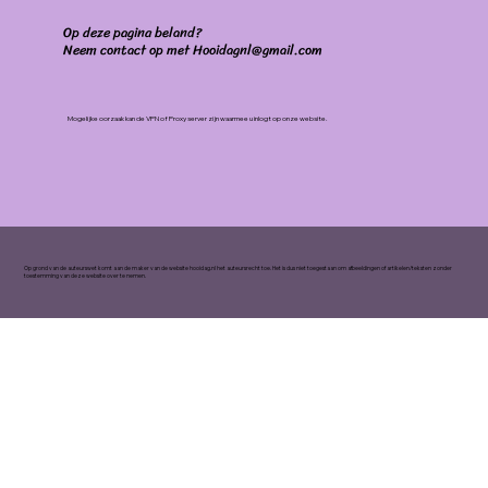
Op deze pagina beland?
Neem contact op met Hooidagnl@gmail.com
Mogelijke oorzaak kan de VPN of Proxy server zijn waarmee u inlogt op onze website.
Op grond van de auteurswet komt aan de maker van de website hooidag.nl het auteursrecht toe. Het is dus niet toegestaan om afbeeldingen of artikelen/teksten zonder
toestemming van deze website over te nemen.